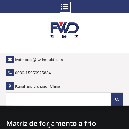
Pular
para
o
conteúdo
fwdmould@fwdmould.com
0086-15950925834
Kunshan, Jiangsu, China
Procurar:
Matriz de forjamento a frio