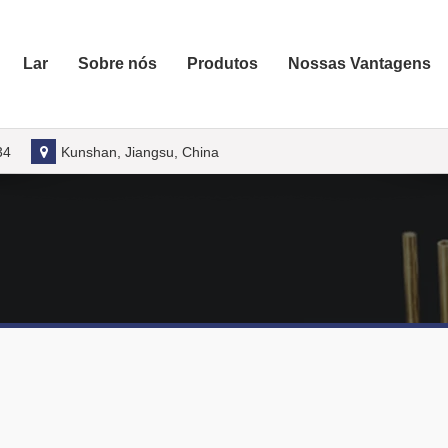
Lar
Sobre nós
Produtos
Nossas Vantagens
34
Kunshan, Jiangsu, China
selecionar um material adequado para a caixa de
ração?