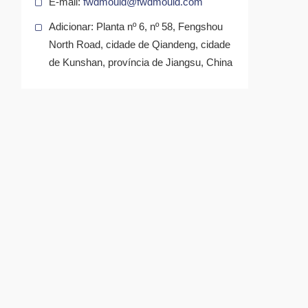
E-mail:
fwdmould@fwdmould.com
Adicionar: Planta nº 6, nº 58, Fengshou
North Road, cidade de Qiandeng, cidade
de Kunshan, província de Jiangsu, China
a