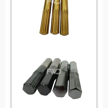
les poinçons et matrices sont généralement
fabriqués à partir de matériaux à haute
résistance tels que l'acier rapide (HSS),
l'acier à outils au carbone et le carbure. Ces
matériaux offrent une excellente résistance
à l'usure et aux chocs et peuvent être
utilisés pendant de longues périodes sous
haute pression et à haute température.
Finitions de surface pour poinçons et
matrices
Pour prolonger leur durée de vie et améliorer
leurs performances, les poinçons et
matrices subissent souvent des traitements
de surface tels que la nitruration, le placage
au titane, le chromage, etc. Ces traitements
augmentent la dureté et les performances
de la surface. Ils augmentent également la
dureté et la résistance à la corrosion,
réduisant ainsi l'usure et améliorant la