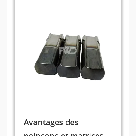
que d'autres peuvent nécessiter des
profondeurs de perforation différentes.
Personnalisation de l'automatisation :
Grâce à l'évolution constante des
technologies d'automatisation, les matrices
de poinçonnage peuvent être utilisées avec
des équipements automatisés pour un
traitement plus efficace. La personnalisation
des systèmes de poinçonnage automatisés
permet d'automatiser des fonctions telles
que l'alimentation, le positionnement et le
poinçonnage automatisés, augmentant ainsi
la productivité.
Avantages des
poinçons et matrices