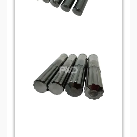
pour les produits nécessitant des trous de
3. Formation :
Façonnage de tôles
haute précision.
métalliques en formes courbes ou concaves
spécifiques par pressage, par exemple pour
Durabilité:
Les matrices de poinçonnage
fabriquer des panneaux de carrosserie
sont généralement fabriquées à partir de
automobile.
matériaux résistants à l'abrasion et à la
corrosion afin de garantir des performances
stables dans des conditions d'utilisation
difficiles. De plus, leur conception
structurelle est optimisée pour résister aux
chocs et aux pressions les plus importants,
garantissant ainsi un fonctionnement stable
sur le long terme.
Flexibilité:
La matrice de poinçonnage peut
être personnalisée selon différents besoins
et convient à l'usinage de trous de formes,
de tailles et de matériaux variés. Elle peut
également être utilisée avec d'autres
moules pour répondre à des besoins
d'usinage plus complexes.