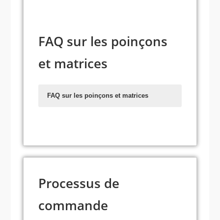
durabilité.
FAQ sur les poinçons
et matrices
FAQ sur les poinçons et matrices
Que sont les poinçons et les
matrices ?
Dans quelles industries les
poinçons et matrices sont-ils utilisés
?
Processus de
Quels matériaux sont couramment
utilisés dans les poinçons et
commande
matrices ?