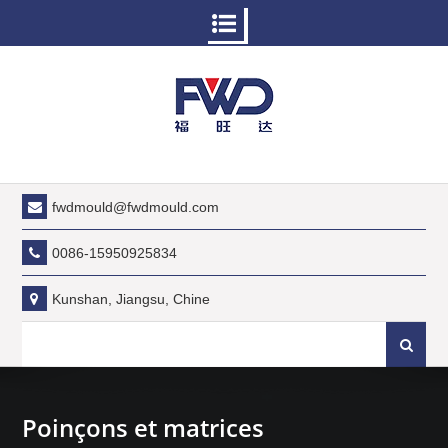
Passer
au
contenu
fwdmould@fwdmould.com
0086-15950925834
Kunshan, Jiangsu, Chine
Recherch
Poinçons et matrices