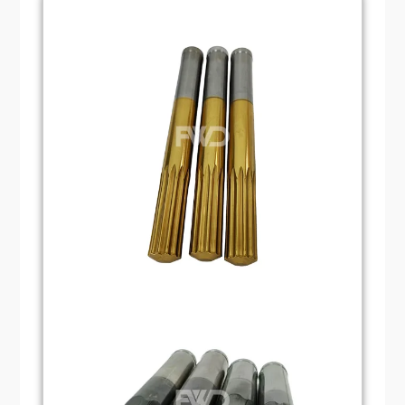
الثقوب والقوالب حتى مستوى الميكرون،
لضمان اتساق وجودة القطع المختومة.
مواد للثقب والقوالب
لضمان المتانة والدقة العالية، تُصنع قوالب
الثقب عادةً باستخدام مواد عالية القوة، مثل
الفولاذ عالي السرعة (HSS)، وفولاذ الأدوات
الكربوني، والكربيد. تتميز هذه المواد بمقاومة
ممتازة للتآكل والصدمات، ويمكن استخدامها
لفترات طويلة تحت ضغط ودرجات حرارة عالية.
التشطيبات السطحية للقوالب والقطع
لإطالة عمر الخدمة وتحسين الأداء، تخضع شركة
Punch & Dies غالبًا لمعالجات سطحية مثل
النترتة، وطلاء التيتانيوم، وطلاء الكروم، وغيرها.
تزيد هذه المعالجات من صلابة السطح ومقاومته
للتآكل، مما يقلل من التآكل ويزيد من متانته.