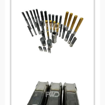
التثقيب. بناءً على احتياجات معالجة المنتج،
وتزيد من كفاءته. كما تُعزّز أنظمة التثقيب الآلية
يمكن تصميم هياكل مختلفة لقالب التثقيب لتلبية
المُخصصة الإنتاجية والسلامة. إن قابلية قوالب
متطلبات المعالجة المختلفة. على سبيل المثال،
التثقيب للتخصيص تجعلها أداةً أساسيةً للعديد
قد تحتاج بعض قوالب التثقيب إلى ثقب ثقوب
من الصناعات.
في مواقع متعددة في الوقت نفسه، بينما قد
تحتاج أخرى إلى تحقيق أعماق تثقيب مختلفة.
تخصيص الأتمتة:
مع تطور تكنولوجيا الأتمتة،
أصبح من الممكن استخدام قوالب التثقيب مع
المعدات الآلية لزيادة كفاءة المعالجة. ومن خلال
تخصيص أنظمة التثقيب الآلية، يمكن أتمتة
وظائف مثل التغذية الآلية والتحديد والتخريم،
مما يزيد الإنتاجية بشكل أكبر.