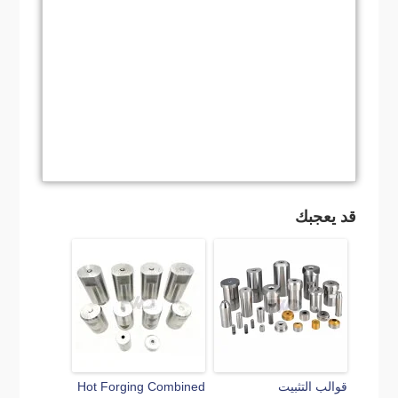
& Dies وكيف يمكن منعها؟
قد يعجبك
قوالب التثبيت
Hot Forging Combined