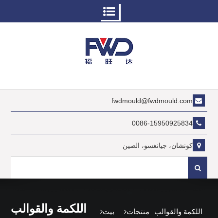
نتقل
لى
لمحتوى
fwdmould@fwdmould.com
0086-15950925834
كونشان، جيانغسو، الصين
بحث
عن:
اللكمة والقوالب
اللكمة والقوالب
منتجات
بيت