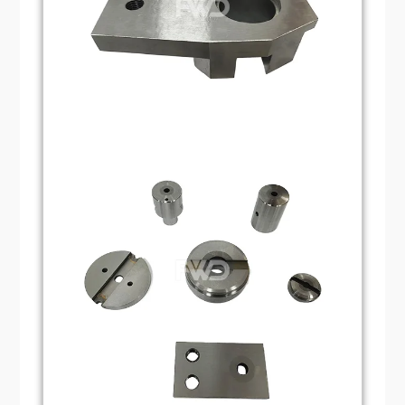
啟動和切割：
當一切準備就緒後，模具或裁
力。內切刀是製造業不可或缺的重要工具，
切機開始帶動內切刀按照預設的軌跡移動，
其精準高效的切削性能為製造業的發展提供
在移動的過程中，內切刀的裁斷部分與被加
了強而有力的支持。
工材料接觸，並開始透過施加適當的壓力和
裁量力對產品內部進行切割。
冷卻和潤滑：
在切削過程中，冷卻潤滑系統
扮演至關重要的角色。它能有效降低刀具溫
度，減少摩擦和磨損，從而保持內模良好的
切削性能。這有助於延長刀具的使用壽命，
提高切割效率和產品品質。
完成並取出：
當切割完成後，內切模停止移
動並從模具或切割機上取下。此時，待切割
產品的內部輪廓已精確成型，並達到了預期
的加工效果。