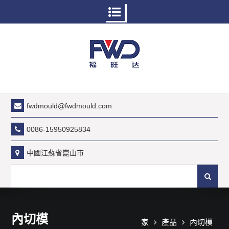
跳
至
內
容
fwdmould@fwdmould.com
0086-15950925834
中國江蘇省崑山市
搜
尋:
內切模
家
產品
內切模