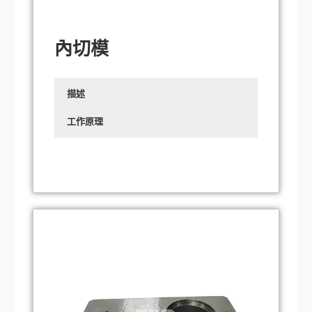
內切模
描述
工作原理
內切刀作為模具製造的重要工具，具有精度
安裝定位：
內切刀需要精確地安裝在模具或
高、耐用性強等特性。它採用優質高強度材
切割機上。安裝過程中，需確保內切刀的位
料，經過精密加工和熱處理，確保長期使用
置和角度正確，以便在後續的切割過程中能
中具有穩定的切削性能。內切刀的設計與產
夠精確地匹配被加工材料的內部輪廓。
品內部結構和切削要求緊密結合，能夠精確
調整與準備：
安裝完成後，調整並準備內切
切割產品內部輪廓，且不損傷產品其他零
刀。這包括調整切割深度、切割速度等參
件。其獨特的刃口設計使切割過程更加順
數，以確保切割過程能夠按照預設要求進
暢，切割表面更加光滑，提升了產品的整體
行。同時，還需要檢查冷卻和潤滑系統是否
品質。內切刀廣泛應用於汽車、電子、醫療
正常運作，以防止刀具在切割過程中過熱或
器材等領域，尤其在精密模具及零件製造中
磨損。
扮演關鍵角色。企業使用內切刀可以大幅提
高生產效率、降低生產成本、增強產品競爭