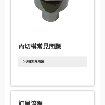
構，如手術器械、醫療管道等，確保醫療器
械的可靠性和安全性。
塑膠製品加工：
內切刀在塑膠製品加工領域
也有廣泛的應用，可用於切割塑膠零件的內
部結構，如塑膠齒輪、塑膠連接件等，實現
塑膠製品的精確成型和高效生產。
模具製造：
在模具製造領域，內切模是製造
內切模常見問題
複雜模具的關鍵工具之一，它可以根據模具
設計的需要，精確地切出模具的內部結構，
提高模具的精度和耐用度。
內切模常見問題
什麼是內切模？
內切模如何運作？
內切刀模有哪些優點？
內切刀模應用在哪些領域？
訂單流程