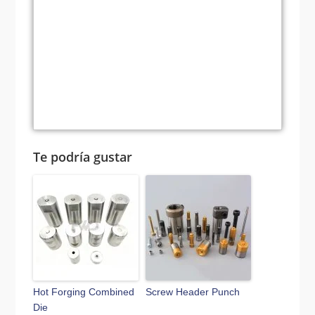
¿Cómo garantizar la precisión del
encabezado en frío y promover el progreso
procesamiento de la matriz de
y el desarrollo de la tecnología de
encabezado en frío?
encabezado en frío.
¿Cuáles son los principios de
diseño de la matriz de estampado en
frío?
Te podría gustar
Hot Forging Combined
Screw Header Punch
Die