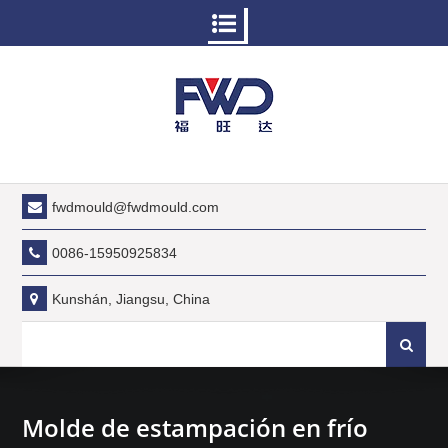
Saltar
al
contenido
fwdmould@fwdmould.com
0086-15950925834
Kunshán, Jiangsu, China
Buscar:
Molde de estampación en frío