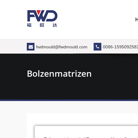
Zum
Inhalt
springen
fwdmould@fwdmould.com
0086-159509258
Bolzenmatrizen