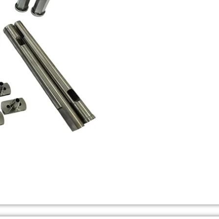
Welche Materialien werde
verwendet?
Was sind die Anwendung
Wie läuft der Herstellun
Wie wählt man die richti
Wie werden Bolzenmatriz
Wie testet man die Quali
Wie hoch ist die Lebens
Was ist der Unterschie
bei Bolzenmatrizen?
Wie werden die Kosten f