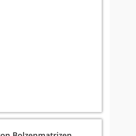
windeschneiden in Hartmetallen verwendet.
Baugruppen gewährleisten.
ufig bei der Herstellung und Reparatur von
ahlmatrizen werden häufig für weichere
 und sorgen für einen präzisen und effizienten
r Aluminium verwendet. Sie sind zwar
bar als HSS.
ne Weiterentwicklung von HSS und bietet eine
gkeit, sodass er sich für
er Belastung eignet.
acken werden in hochpräzisen Anwendungen
rund ihrer langlebigen Schneidkanten ideal zum
er abrasiven Materialien.
on Bolzenmatrizen