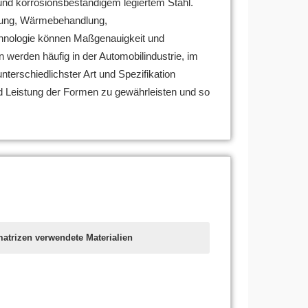
und korrosionsbeständigem legiertem Stahl.
igung, Wärmebehandlung,
chnologie können Maßgenauigkeit und
 werden häufig in der Automobilindustrie, im
terschiedlichster Art und Spezifikation
nd Leistung der Formen zu gewährleisten und so
atrizen verwendete Materialien
ezialwerkzeuge zum Schneiden oder Formen von
zenmatrizen hängt von der jeweiligen Anwendung
d ähnlichen zylindrischen Bauteilen. Diese
tandteil von Gewindeschneidsystemen und
 ist für seine Haltbarkeit und Hitzebeständigkeit
mäßige Gewinde, die starke und zuverlässige