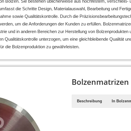
on Bolzen. Sie bestehen üblicherweise aus hochfestem, verschleiß- 
mfasst die Schritte Design, Materialauswahl, Bearbeitung und Fert
nahme sowie Qualitätskontrolle. Durch die Präzisionsbearbeitungste
 werden, um die Anforderungen der Kunden zu erfüllen. Bolzenmatrizen
trie und in anderen Bereichen zur Herstellung von Bolzenprodukten un
n Qualitätskontrolle unterzogen, um eine gleichbleibende Qualität u
für die Bolzenproduktion zu gewährleisten.
Bolzenmatrizen
Beschreibung
In Bolzenm
Gewindeschneidbacken sind Sp
Die Wahl des Materials für Bol
Gewinden an Bolzen, Stangen un
ab. Gängige Materialien sind:
Werkzeuge sind integraler Bes
Schnellarbeitsstahl (HSS):
HSS
ermöglichen präzise und gleich