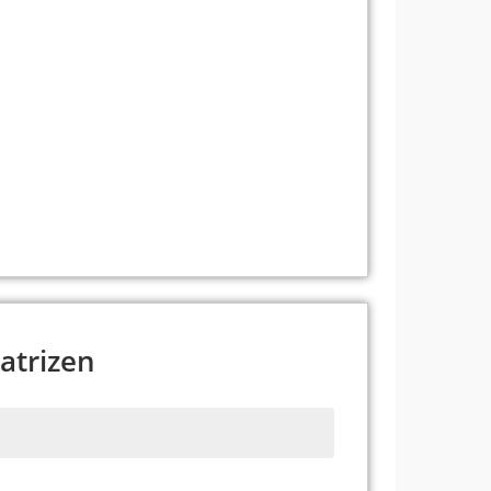
en Sie geeignete Schmiermittel, um Reibung und
en zu reduzieren, insbesondere bei der Arbeit
sicher, dass die Schneideisen die erforderliche
uben verarbeiten können.
in einer trockenen, kontrollierten Umgebung, um
Massenproduktion eignen sich Voll- oder
en, insbesondere Matrizen aus Kohlenstoffstahl.
tellbare Matrizen ideal für kleinere, individuelle
 Matrizen regelmäßig auf Anzeichen von
rungen oder stumpfe Kanten, und ersetzen Sie sie
tät aufrechtzuerhalten.
atrizen
n?