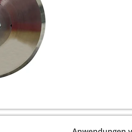
bekannt und wird gerne zum Ge
Verbindungen in mechanischen 
Gewindeschneidbacken werden hä
Kohlenstoffstahl:
Kohlenstoffst
Verbindungselementen eingesetzt
Materialien wie Weichstahl ode
Gewindeschneidprozess.
preisgünstig, aber weniger halt
Kobaltstahl:
Kobaltstahl ist ei
höhere Härte und Verschleißfesti
Gewindeschneidarbeiten mit hoh
Hartmetall:
Hartmetallschneidb
eingesetzt und eignen sich aufg
Gewindeschneiden von harten od
Anwendungen v